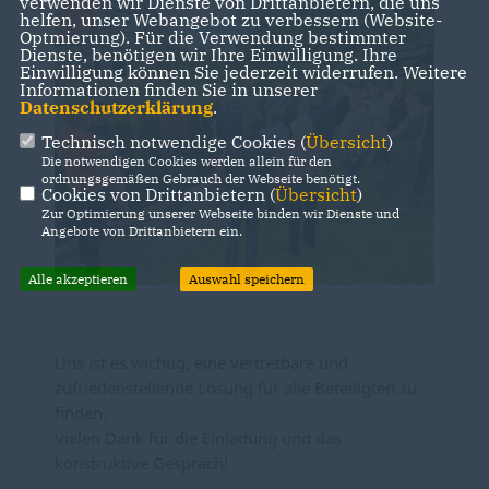
verwenden wir Dienste von Drittanbietern, die uns
helfen, unser Webangebot zu verbessern (Website-
Optmierung). Für die Verwendung bestimmter
Dienste, benötigen wir Ihre Einwilligung. Ihre
Einwilligung können Sie jederzeit widerrufen. Weitere
Informationen finden Sie in unserer
Datenschutzerklärung
.
Technisch notwendige Cookies (
Übersicht
)
Die notwendigen Cookies werden allein für den
ordnungsgemäßen Gebrauch der Webseite benötigt.
Cookies von Drittanbietern (
Übersicht
)
Zur Optimierung unserer Webseite binden wir Dienste und
Angebote von Drittanbietern ein.
Alle akzeptieren
Auswahl speichern
Uns ist es wichtig, eine vertretbare und
zufriedenstellende Lösung für alle Beteiligten zu
finden.
Vielen Dank für die Einladung und das
konstruktive Gespräch!