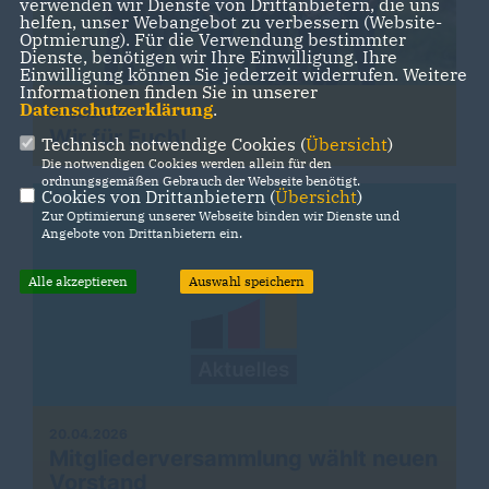
verwenden wir Dienste von Drittanbietern, die uns
helfen, unser Webangebot zu verbessern (Website-
Optmierung). Für die Verwendung bestimmter
Dienste, benötigen wir Ihre Einwilligung. Ihre
Einwilligung können Sie jederzeit widerrufen. Weitere
Informationen finden Sie in unserer
Datenschutzerklärung
.
07.08.2026
Wir für Euch!
Technisch notwendige Cookies (
Übersicht
)
Die notwendigen Cookies werden allein für den
ordnungsgemäßen Gebrauch der Webseite benötigt.
Cookies von Drittanbietern (
Übersicht
)
Zur Optimierung unserer Webseite binden wir Dienste und
Angebote von Drittanbietern ein.
Alle akzeptieren
Auswahl speichern
20.04.2026
Mitgliederversammlung wählt neuen
Vorstand