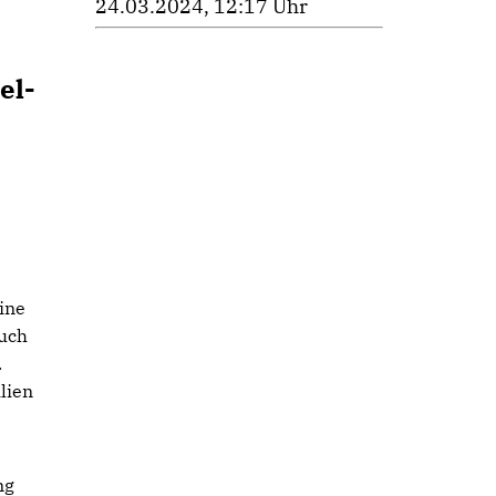
24.03.2024, 12:17 Uhr
el-
ine
Auch
.
lien
ng