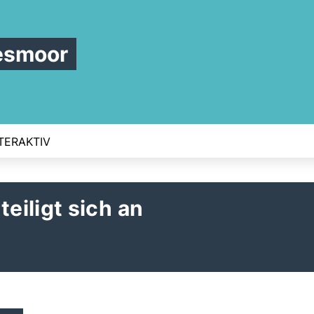
esmoor
TERAKTIV
iligt sich an
g