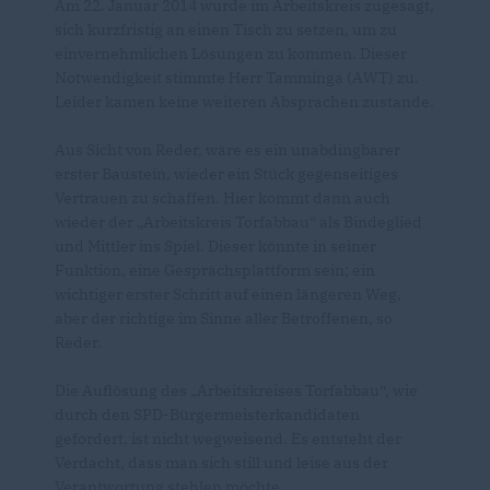
Am 22. Januar 2014 wurde im Arbeitskreis zugesagt,
sich kurzfristig an einen Tisch zu setzen, um zu
einvernehmlichen Lösungen zu kommen. Dieser
Notwendigkeit stimmte Herr Tamminga (AWT) zu.
Leider kamen keine weiteren Absprachen zustande.
Aus Sicht von Reder, wäre es ein unabdingbarer
erster Baustein, wieder ein Stück gegenseitiges
Vertrauen zu schaffen. Hier kommt dann auch
wieder der „Arbeitskreis Torfabbau“ als Bindeglied
und Mittler ins Spiel. Dieser könnte in seiner
Funktion, eine Gesprächsplattform sein; ein
wichtiger erster Schritt auf einen längeren Weg,
aber der richtige im Sinne aller Betroffenen, so
Reder.
Die Auflösung des „Arbeitskreises Torfabbau“, wie
durch den SPD-Bürgermeisterkandidaten
gefordert, ist nicht wegweisend. Es entsteht der
Verdacht, dass man sich still und leise aus der
Verantwortung stehlen möchte.