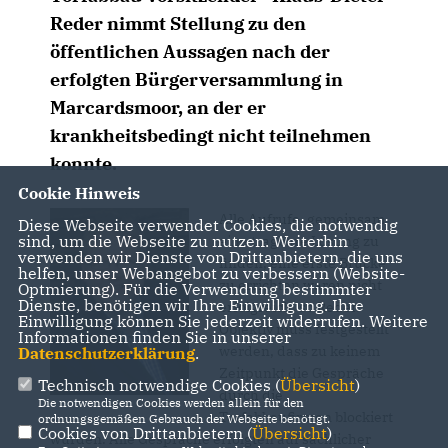
Reder nimmt Stellung zu den
öffentlichen Aussagen nach der
erfolgten Bürgerversammlung in
Marcardsmoor, an der er
krankheitsbedingt nicht teilnehmen
konnte.
Cookie Hinweis
Alle Aufrufe, gemeinsam
Diese Webseite verwendet Cookies, die notwendig
sind, um die Webseite zu nutzen. Weiterhin
eine tragbare Lösung zu
verwenden wir Dienste von Drittanbietern, die uns
finden, eine erste Brücke
helfen, unser Webangebot zu verbessern (Website-
zu errichten waren nicht
Optmierung). Für die Verwendung bestimmter
Dienste, benötigen wir Ihre Einwilligung. Ihre
erfolgreich, so Reder.
Einwilligung können Sie jederzeit widerrufen. Weitere
Objektiv muss festgestellt
Informationen finden Sie in unserer
werden, dass zu keinem
Datenschutzerklärung
.
Zeitpunkt die Gespräche
Technisch notwendige Cookies (
Übersicht
)
durch die
Die notwendigen Cookies werden allein für den
Torfabbaufirmen blockiert
ordnungsgemäßen Gebrauch der Webseite benötigt.
Cookies von Drittanbietern (
Übersicht
)
wurden. Alle Gespräche erfolgten auf sachlicher