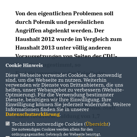
Von den eigentlichen Problemen soll
durch Polemik und persönlichen
Angriffen abgelenkt werden. Der
Haushalt 2012 wurde im Vergleich zum
Haushalt 2013 unter völlig anderen
Voraussetzungen von Seiten der CDU-
Fraktion zugestimmt, so
Cookie Hinweis
Fraktionsvorsitzender Friedhelm
Diese Webseite verwendet Cookies, die notwendig
sind, um die Webseite zu nutzen. Weiterhin
Jelken.
verwenden wir Dienste von Drittanbietern, die uns
helfen, unser Webangebot zu verbessern (Website-
Optmierung). Für die Verwendung bestimmter
Im Haushalt 2012 waren
Dienste, benötigen wir Ihre Einwilligung. Ihre
Einwilligung können Sie jederzeit widerrufen. Weitere
Steuererhöhungen kein Thema. Statt
Informationen finden Sie in unserer
Datenschutzerklärung
.
einer Neuverschuldung von 1,7
Technisch notwendige Cookies (
Übersicht
)
Millionen Euro in 2013, war eine
Die notwendigen Cookies werden allein für den
Entschuldung von 0,4 Millionen
ordnungsgemäßen Gebrauch der Webseite benötigt.