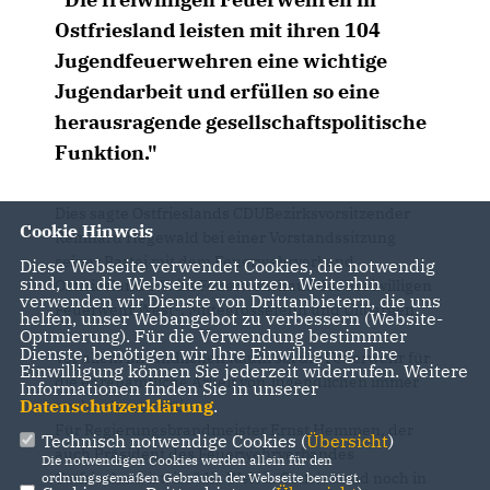
Ostfriesland leisten mit ihren 104
Jugendfeuerwehren eine wichtige
Jugendarbeit und erfüllen so eine
herausragende gesellschaftspolitische
Funktion."
Dies sagte Ostfrieslands CDUBezirksvorsitzender
Cookie Hinweis
Reinhard Hegewald bei einer Vorstandssitzung
seiner Partei mit dem Feuerwehrverband
Diese Webseite verwendet Cookies, die notwendig
sind, um die Webseite zu nutzen. Weiterhin
Ostfriesland e.V. im Feuerwehrhaus der Freiwilligen
verwenden wir Dienste von Drittanbietern, die uns
Feuerwehr West-, Mittegrossefehn und Ullbargen.
helfen, unser Webangebot zu verbessern (Website-
Optmierung). Für die Verwendung bestimmter
Dienste, benötigen wir Ihre Einwilligung. Ihre
Vor allem im ländlichen Raum sei die Feuerwehr für
Einwilligung können Sie jederzeit widerrufen. Weitere
die ehrenamtliche Arbeit von Jugendlichen immer
Informationen finden Sie in unserer
Datenschutzerklärung
.
noch sehr attraktiv.
Für Regierungsbrandmeister Ernst Hemmen, der
Technisch notwendige Cookies (
Übersicht
)
auch Präsident des Feuerwehrverbandes
Die notwendigen Cookies werden allein für den
Ostfriesland ist, ist "die Welt in Ostfriesland noch in
ordnungsgemäßen Gebrauch der Webseite benötigt.