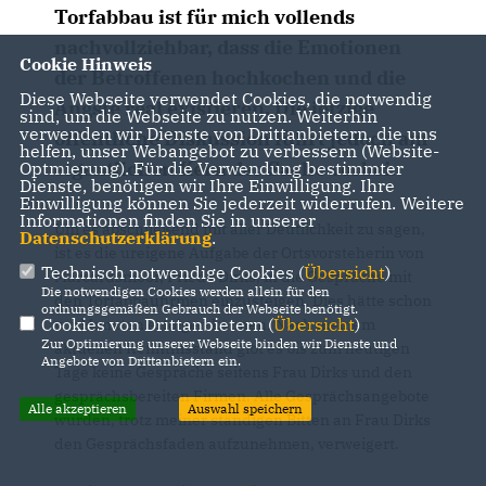
Torfabbau ist für mich vollends
nachvollziehbar, dass die Emotionen
Cookie Hinweis
der Betroffenen hochkochen und die
Diese Webseite verwendet Cookies, die notwendig
Ängste real existieren. Die jetzige
sind, um die Webseite zu nutzen. Weiterhin
verwenden wir Dienste von Drittanbietern, die uns
öffentliche Diskussion führt jedoch am
helfen, unser Webangebot zu verbessern (Website-
eigentlichen Kern der Sache vorbei.
Optmierung). Für die Verwendung bestimmter
Dienste, benötigen wir Ihre Einwilligung. Ihre
Einwilligung können Sie jederzeit widerrufen. Weitere
Informationen finden Sie in unserer
Um es abschließend mit aller Deutlichkeit zu sagen,
Datenschutzerklärung
.
ist es die ureigene Aufgabe der Ortsvorsteherin von
Technisch notwendige Cookies (
Übersicht
)
Marcardsmoor, Frieda Dirks, in die Gespräche mit
Die notwendigen Cookies werden allein für den
den Torfabbaufirmen einzusteigen. Dies hätte schon
ordnungsgemäßen Gebrauch der Webseite benötigt.
Cookies von Drittanbietern (
Übersicht
)
vor Monaten erfolgen können. Nach meinem
Zur Optimierung unserer Webseite binden wir Dienste und
aktuellen Kenntnisstand gibt es bis zum heutigen
Angebote von Drittanbietern ein.
Tage keine Gespräche seitens Frau Dirks und den
gesprächsbereiten Firmen. Alle Gesprächsangebote
Alle akzeptieren
Auswahl speichern
wurden, trotz meiner ständigen Bitten an Frau Dirks
den Gesprächsfaden aufzunehmen, verweigert.