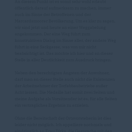
An diesem Punkt ist es somit sehr wohl erlaubt
öffentlich darauf aufmerksam zu machen, immer
auch im Sinne der Betroffenen und der
Marcardsmoorer Bevölkerung. Um es klar zu sagen,
wir sind jetzt und heute an einer Weggabelung
angekommen. Der eine Weg führt zum
konstruktiven Dialog im Sinne aller, der andere Weg
führt in eine Sackgasse, was von mir nicht
beabsichtigt ist. Das möchte ich hier und an dieser
Stelle in aller Deutlichkeit zum Ausdruck bringen.
Neben den berechtigten Ängsten der Anwohner,
darf man an dieser Stelle auch nicht die Existenzen
der Arbeitnehmer der Torfabbaubetriebe außer
Acht lassen. Die Medaille hat somit zwei Seiten und
meine Aufgabe als Vorsitzender ist es, für alle Seiten
ein verträgliches Ergebnis zu erzielen.
Ohne die Bereitschaft der Ortsvorsteherin ist dies
leider nicht möglich. Ich appelliere nochmals und
eindringlich an Frau Dirks, die Gespräche mit den